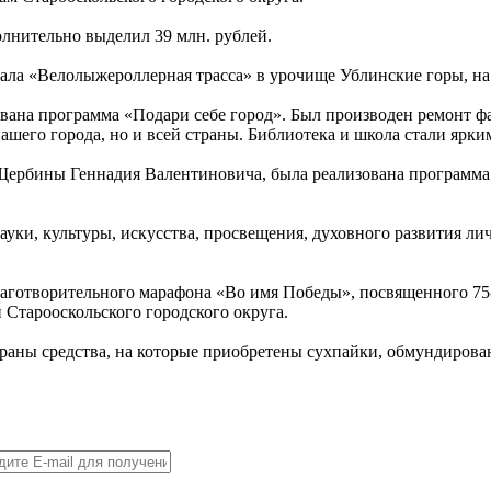
нительно выделил 39 млн. рублей.
ала «Велолыжероллерная трасса» в урочище Ублинские горы, н
ована программа «Подари себе город». Был производен ремонт
 нашего города, но и всей страны. Библиотека и школа стали ярк
Щербины Геннадия Валентиновича, была реализована программа 
науки, культуры, искусства, просвещения, духовного развития л
благотворительного марафона «Во имя Победы», посвященного 75
 Старооскольского городского округа.
раны средства, на которые приобретены сухпайки, обмундирова