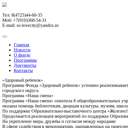
Тел:
8(4725)44-60-35
Моб:
+7(910)368-54-31
E-mail: so-lovecity@yandex.ru
Главная
Новости
О фонде
Программы
Документы
Контакты
«Здоровый ребенок»
Программа Фонда «Здоровый ребенок» успешно реализовываетс
городского округа.
Программа «Наша смена»
Программа «Наша смена» охватила 8 общеобразовательных учре
оказана помощь библиотекам, дворцам культуры, музеям, школа
По поддержке Образовательно-выставочного центра «Железно!
Продолжается реализация мероприятий по поддержке Образова
На укрепление мира, дружбы и согласия между народами
В сфере содействия в мероприятиях, направленных на укрепле