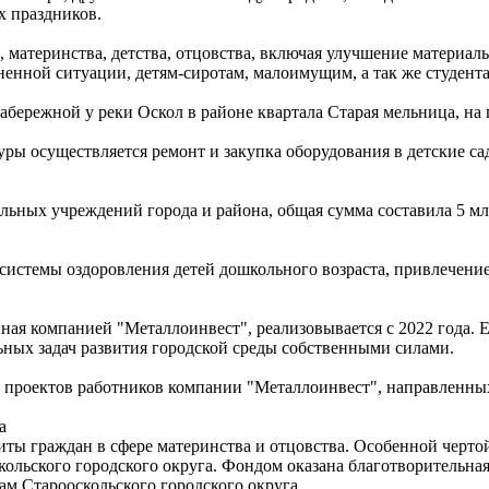
х праздников.
, материнства, детства, отцовства, включая улучшение матери
енной ситуации, детям-сиротам, малоимущим, а так же студента
набережной у реки Оскол в районе квартала Старая мельница, 
ры осуществляется ремонт и закупка оборудования в детские са
ельных учреждений города и района, общая сумма составила 5 мл
истемы оздоровления детей дошкольного возраста, привлечение
ая компанией "Металлоинвест", реализовывается с 2022 года. 
ных задач развития городской среды собственными силами.
проектов работников компании "Металлоинвест", направленных
а
щиты граждан в сфере материнства и отцовства. Особенной черт
ольского городского округа. Фондом оказана благотворительна
ам Старооскольского городского округа.