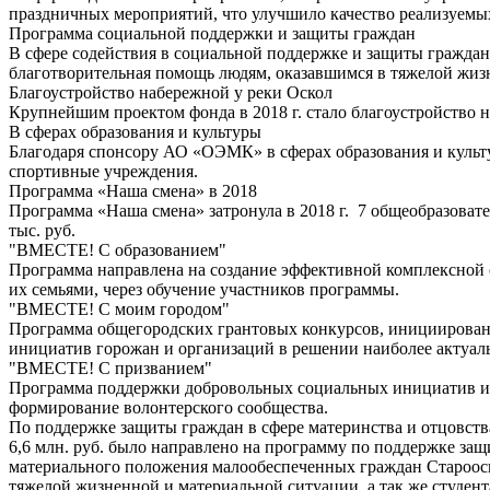
праздничных мероприятий, что улучшило качество реализуемы
Программа социальной поддержки и защиты граждан
В сфере содействия в социальной поддержке и защиты граждан
благотворительная помощь людям, оказавшимся в тяжелой жизн
Благоустройство набережной у реки Оскол
Крупнейшим проектом фонда в 2018 г. стало благоустройство 
В сферах образования и культуры
Благодаря спонсору АО «ОЭМК» в сферах образования и культу
спортивные учреждения.
Программа «Наша смена» в 2018
Программа «Наша смена» затронула в 2018 г. 7 общеобразоват
тыс. руб.
"ВМЕСТЕ! С образованием"
Программа направлена на создание эффективной комплексной с
их семьями, через обучение участников программы.
"ВМЕСТЕ! С моим городом"
Программа общегородских грантовых конкурсов, инициированн
инициатив горожан и организаций в решении наиболее актуаль
"ВМЕСТЕ! С призванием"
Программа поддержки добровольных социальных инициатив и 
формирование волонтерского сообщества.
По поддержке защиты граждан в сфере материнства и отцовств
6,6 млн. руб. было направлено на программу по поддержке за
материального положения малообеспеченных граждан Старооск
тяжелой жизненной и материальной ситуации, а так же студент